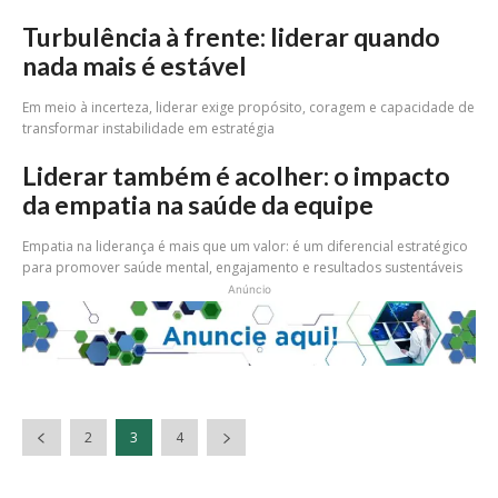
Turbulência à frente: liderar quando
nada mais é estável
Em meio à incerteza, liderar exige propósito, coragem e capacidade de
transformar instabilidade em estratégia
Liderar também é acolher: o impacto
da empatia na saúde da equipe
Empatia na liderança é mais que um valor: é um diferencial estratégico
para promover saúde mental, engajamento e resultados sustentáveis
Anúncio
2
3
4