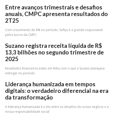
Entre avanços trimestrais e desafios
anuais, CMPC apresenta resultados do
2T25
Com crescimento de 8% no período, Softys é a grande responsável
pelos lucros da CMPC
Suzano registra receita líquida de R$
13,3 bilhões no segundo trimestre de
2025
Resultados financeiros estão em linha com o que a Suzano planejava
entregar no período
Liderança humanizada em tempos
digitais: o verdadeiro diferencial na era
da transformação
A liderança humanizada é o elo entre os desafios do nosso negócio e a
nossa responsabilidade social