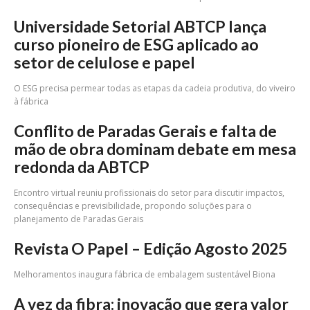
Universidade Setorial ABTCP lança
curso pioneiro de ESG aplicado ao
setor de celulose e papel
O ESG precisa permear todas as etapas da cadeia produtiva, do viveiro
à fábrica
Conflito de Paradas Gerais e falta de
mão de obra dominam debate em mesa
redonda da ABTCP
Encontro virtual reuniu profissionais do setor para discutir impactos,
consequências e previsibilidade, propondo soluções para o
planejamento de Paradas Gerais
Revista O Papel – Edição Agosto 2025
Melhoramentos inaugura fábrica de embalagem sustentável Biona
A vez da fibra: inovação que gera valor