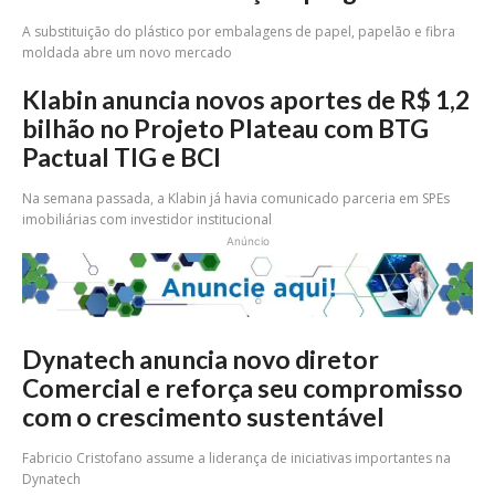
A substituição do plástico por embalagens de papel, papelão e fibra
moldada abre um novo mercado
Klabin anuncia novos aportes de R$ 1,2
bilhão no Projeto Plateau com BTG
Pactual TIG e BCI
Na semana passada, a Klabin já havia comunicado parceria em SPEs
imobiliárias com investidor institucional
Anúncio
Dynatech anuncia novo diretor
Comercial e reforça seu compromisso
com o crescimento sustentável
Fabricio Cristofano assume a liderança de iniciativas importantes na
Dynatech