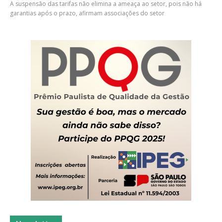
A suspensão das tarifas não elimina a ameaça ao setor, pois não há
garantias após o prazo, afirmam associações do setor