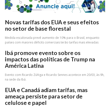
Novas tarifas dos EUA e seus efeitos
no setor de base florestal
Medida escalonada prevê aumento de 10% para o Brasil, enquanto
países com maiores déficits comerciais terão tarifas mais elevadas
Ibá promove evento sobre os
impactos das políticas de Trump na
América Latina
Evento com Ricardo Zúñiga e Ricardo Sennes acontece em 20/03, às 9h,
na sede da Ibá.
EUA e Canadá adiam tarifas, mas
ameaça persiste para setor de
celulose e papel