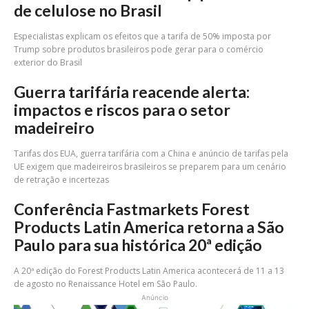
de celulose no Brasil
Especialistas explicam os efeitos que a tarifa de 50% imposta por
Trump sobre produtos brasileiros pode gerar para o comércio
exterior do Brasil
Guerra tarifária reacende alerta:
impactos e riscos para o setor
madeireiro
Tarifas dos EUA, guerra tarifária com a China e anúncio de tarifas pela
UE exigem que madeireiros brasileiros se preparem para um cenário
de retração e incertezas
Conferência Fastmarkets Forest
Products Latin America retorna a São
Paulo para sua histórica 20ª edição
A 20ª edição do Forest Products Latin America acontecerá de 11 a 13
de agosto no Renaissance Hotel em São Paulo.
Anúncio