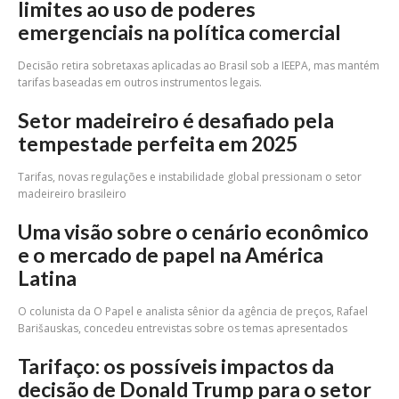
limites ao uso de poderes
emergenciais na política comercial
Decisão retira sobretaxas aplicadas ao Brasil sob a IEEPA, mas mantém
tarifas baseadas em outros instrumentos legais.
Setor madeireiro é desafiado pela
tempestade perfeita em 2025
Tarifas, novas regulações e instabilidade global pressionam o setor
madeireiro brasileiro
Uma visão sobre o cenário econômico
e o mercado de papel na América
Latina
O colunista da O Papel e analista sênior da agência de preços, Rafael
Barišauskas, concedeu entrevistas sobre os temas apresentados
Tarifaço: os possíveis impactos da
decisão de Donald Trump para o setor