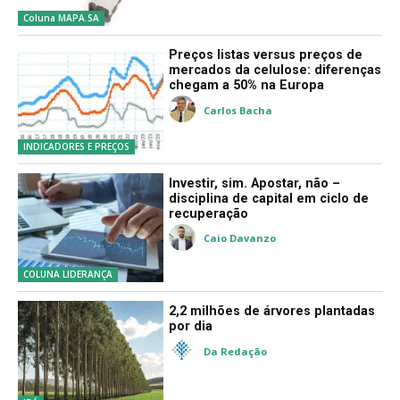
Filipe Brumatti de Souza
Coluna MAPA.SA
Preços listas versus preços de
mercados da celulose: diferenças
chegam a 50% na Europa
Carlos Bacha
INDICADORES E PREÇOS
Investir, sim. Apostar, não –
disciplina de capital em ciclo de
recuperação
Caio Davanzo
COLUNA LIDERANÇA
2,2 milhões de árvores plantadas
por dia
Da Redação