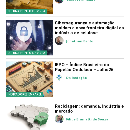
de menos para a madeira
brasileira
Gustavo Milazzo
COLUNA PONTO DE VISTA
Cibersegurança e automação
moldam a nova fronteira digital da
indústria de celulose
Jonathan Bento
COLUNA PONTO DE VISTA
IBPO – Índice Brasileiro do
Papelão Ondulado – Julho26
Da Redação
INDICADORES EMPAPEL
Reciclagem: demanda, indústria e
mercado