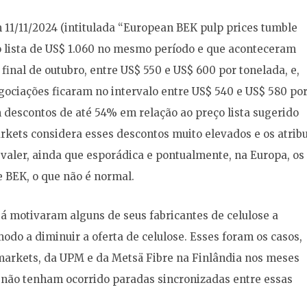
11/11/2024 (intitulada “European BEK pulp prices tumble
eço lista de US$ 1.060 no mesmo período e que aconteceram
inal de outubro, entre US$ 550 e US$ 600 por tonelada, e,
ociações ficaram no intervalo entre US$ 540 e US$ 580 po
descontos de até 54% em relação ao preço lista sugerido
kets considera esses descontos muito elevados e os atribu
aler, ainda que esporádica e pontualmente, na Europa, os
e BEK, o que não é normal.
já motivaram alguns de seus fabricantes de celulose a
do a diminuir a oferta de celulose. Esses foram os casos,
arkets, da UPM e da Metsä Fibre na Finlândia nos meses
 não tenham ocorrido paradas sincronizadas entre essas