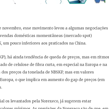
o de novembro, esse movimento levou a algumas negociações
s vendas domésticas momentâneas (mercado spot)
, um pouco inferiores aos praticados na China.
KP), há ainda tendência de queda de preços, mas em ritmo
do de celulose de fibra curta, em especial na Europa e na
s dos preços da tonelada de NBSKP, mas em valores
a Europa, o que implica em aumento do gap de preços (em
s.
ial os levantados pela Norexeco, já sugerem estar
valores mínimos. As previsões da Norexeco são de que, em