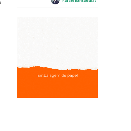
Rafael Barisauskas
a