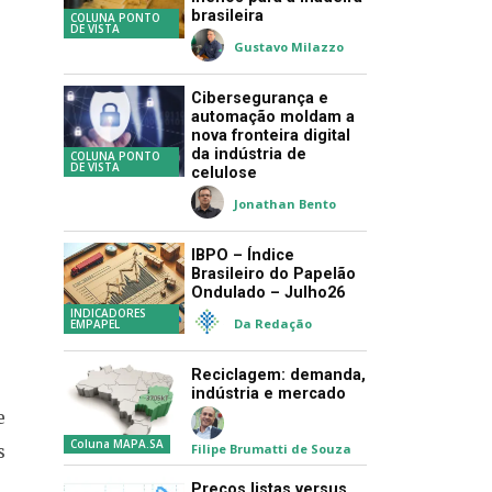
brasileira
COLUNA PONTO
DE VISTA
Gustavo Milazzo
Cibersegurança e
automação moldam a
nova fronteira digital
da indústria de
COLUNA PONTO
DE VISTA
celulose
Jonathan Bento
IBPO – Índice
Brasileiro do Papelão
Ondulado – Julho26
INDICADORES
Da Redação
EMPAPEL
Reciclagem: demanda,
indústria e mercado
e
Coluna MAPA.SA
Filipe Brumatti de Souza
s
Preços listas versus