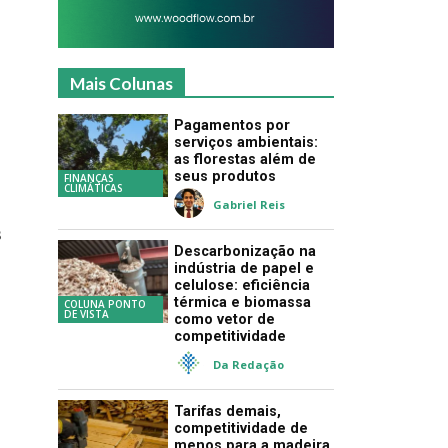
Mais Colunas
Pagamentos por
serviços ambientais:
as florestas além de
seus produtos
FINANÇAS
CLIMÁTICAS
Gabriel Reis
s
Descarbonização na
indústria de papel e
celulose: eficiência
térmica e biomassa
COLUNA PONTO
DE VISTA
como vetor de
competitividade
Da Redação
Tarifas demais,
competitividade de
menos para a madeira