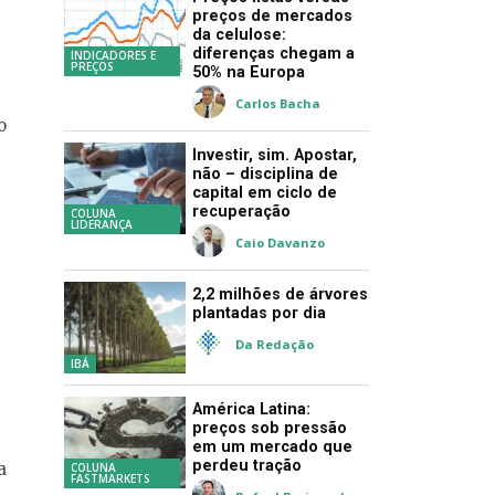
preços de mercados
da celulose:
diferenças chegam a
INDICADORES E
PREÇOS
50% na Europa
Carlos Bacha
o
Investir, sim. Apostar,
não – disciplina de
capital em ciclo de
recuperação
COLUNA
LIDERANÇA
Caio Davanzo
2,2 milhões de árvores
plantadas por dia
Da Redação
IBÁ
América Latina:
preços sob pressão
em um mercado que
perdeu tração
a
COLUNA
FASTMARKETS