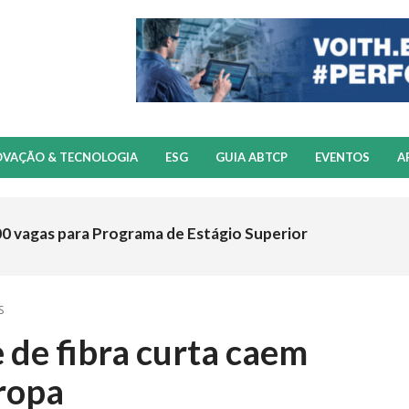
OVAÇÃO & TECNOLOGIA
ESG
GUIA ABTCP
EVENTOS
A
00 vagas para Programa de Estágio Superior
S
 de fibra curta caem
ropa