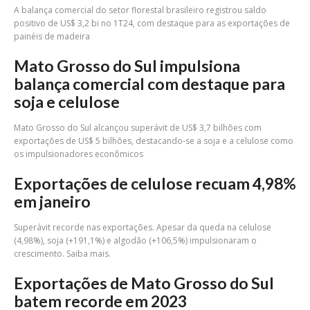
A balança comercial do setor florestal brasileiro registrou saldo
positivo de US$ 3,2 bi no 1T24, com destaque para as exportações de
painéis de madeira
Mato Grosso do Sul impulsiona
balança comercial com destaque para
soja e celulose
Mato Grosso do Sul alcançou superávit de US$ 3,7 bilhões com
exportações de US$ 5 bilhões, destacando-se a soja e a celulose como
os impulsionadores econômicos
Exportações de celulose recuam 4,98%
em janeiro
Superávit recorde nas exportações. Apesar da queda na celulose
(4,98%), soja (+191,1%) e algodão (+106,5%) impulsionaram o
crescimento. Saiba mais.
Exportações de Mato Grosso do Sul
batem recorde em 2023