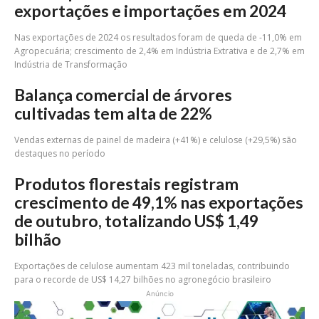
exportações e importações em 2024
Nas exportações de 2024 os resultados foram de queda de -11,0% em
Agropecuária; crescimento de 2,4% em Indústria Extrativa e de 2,7% em
Indústria de Transformação
Balança comercial de árvores
cultivadas tem alta de 22%
Vendas externas de painel de madeira (+41%) e celulose (+29,5%) são
destaques no período
Produtos florestais registram
crescimento de 49,1% nas exportações
de outubro, totalizando US$ 1,49
bilhão
Exportações de celulose aumentam 423 mil toneladas, contribuindo
para o recorde de US$ 14,27 bilhões no agronegócio brasileiro
Anúncio