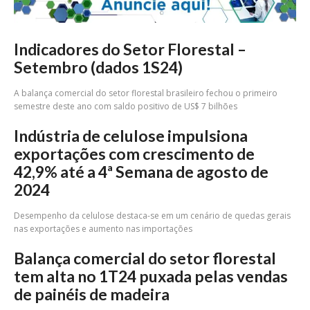
Indicadores do Setor Florestal –
Setembro (dados 1S24)
A balança comercial do setor florestal brasileiro fechou o primeiro
semestre deste ano com saldo positivo de US$ 7 bilhões
Indústria de celulose impulsiona
exportações com crescimento de
42,9% até a 4ª Semana de agosto de
2024
Desempenho da celulose destaca-se em um cenário de quedas gerais
nas exportações e aumento nas importações
Balança comercial do setor florestal
tem alta no 1T24 puxada pelas vendas
de painéis de madeira