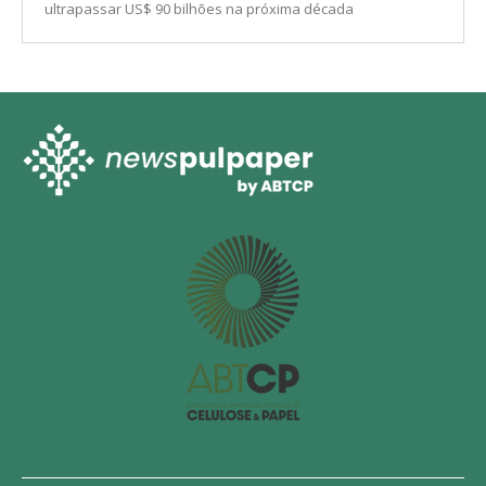
ultrapassar US$ 90 bilhões na próxima década