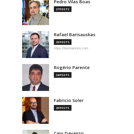
Pedro Vilas Boas
27 POSTS
Rafael Barisauskas
25 POSTS
https://fastmarkets.com
Rogério Parente
24 POSTS
Fabricio Soler
20 POSTS
Caio Davanzo