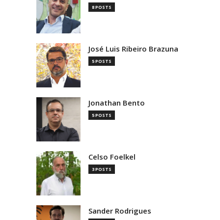
8 POSTS
José Luis Ribeiro Brazuna
5 POSTS
Jonathan Bento
5 POSTS
Celso Foelkel
3 POSTS
Sander Rodrigues