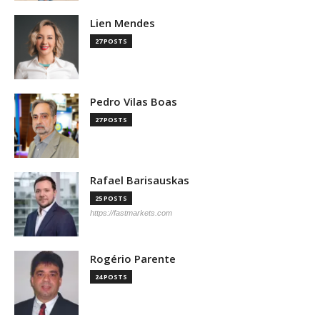
Lien Mendes
27 POSTS
Pedro Vilas Boas
27 POSTS
Rafael Barisauskas
25 POSTS
https://fastmarkets.com
Rogério Parente
24 POSTS