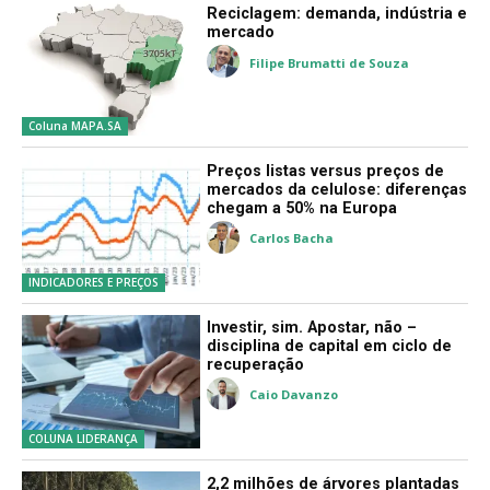
Reciclagem: demanda, indústria e
mercado
Filipe Brumatti de Souza
Coluna MAPA.SA
Preços listas versus preços de
mercados da celulose: diferenças
chegam a 50% na Europa
Carlos Bacha
INDICADORES E PREÇOS
Investir, sim. Apostar, não –
disciplina de capital em ciclo de
recuperação
Caio Davanzo
COLUNA LIDERANÇA
2,2 milhões de árvores plantadas