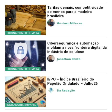
Tarifas demais, competitividade
de menos para a madeira
brasileira
Gustavo Milazzo
COLUNA PONTO DE VISTA
Cibersegurança e automação
moldam a nova fronteira digital da
indústria de celulose
Jonathan Bento
COLUNA PONTO DE VISTA
IBPO – Índice Brasileiro do
Papelão Ondulado – Julho26
Da Redação
INDICADORES EMPAPEL