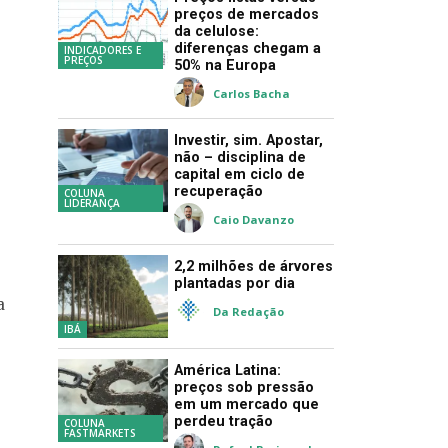
preços de mercados
da celulose:
diferenças chegam a
INDICADORES E
PREÇOS
50% na Europa
Carlos Bacha
Investir, sim. Apostar,
não – disciplina de
capital em ciclo de
recuperação
COLUNA
LIDERANÇA
Caio Davanzo
2,2 milhões de árvores
plantadas por dia
a
Da Redação
IBÁ
América Latina:
preços sob pressão
em um mercado que
perdeu tração
COLUNA
FASTMARKETS