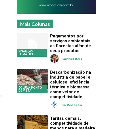
Mais Colunas
Pagamentos por
serviços ambientais:
as florestas além de
seus produtos
FINANÇAS
CLIMÁTICAS
Gabriel Reis
Descarbonização na
indústria de papel e
celulose: eficiência
térmica e biomassa
COLUNA PONTO
DE VISTA
como vetor de
o
competitividade
Da Redação
Tarifas demais,
competitividade de
menos para a madeira