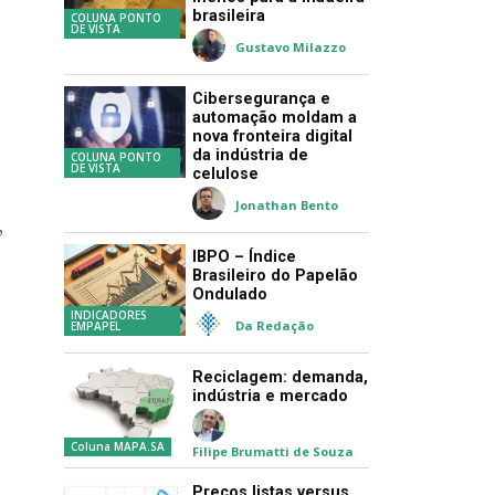
brasileira
COLUNA PONTO
DE VISTA
Gustavo Milazzo
Cibersegurança e
automação moldam a
nova fronteira digital
da indústria de
COLUNA PONTO
DE VISTA
celulose
Jonathan Bento
”
IBPO – Índice
Brasileiro do Papelão
Ondulado
INDICADORES
Da Redação
EMPAPEL
Reciclagem: demanda,
indústria e mercado
Coluna MAPA.SA
Filipe Brumatti de Souza
Preços listas versus