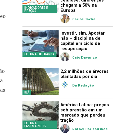
celulose: diferenças
chegam a 50% na
INDICADORES E
Europa
PREÇOS
leo
Carlos Bacha
Investir, sim. Apostar,
não – disciplina de
capital em ciclo de
recuperação
COLUNA LIDERANÇA
Caio Davanzo
ão
2,2 milhões de árvores
plantadas por dia
ra
Da Redação
sas
IBÁ
América Latina: preços
sob pressão em um
mercado que perdeu
tração
COLUNA
FASTMARKETS
Rafael Barisauskas