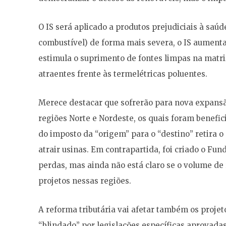
O IS será aplicado a produtos prejudiciais à saúd
combustível) de forma mais severa, o IS aumenta 
estimula o suprimento de fontes limpas na matri
atraentes frente às termelétricas poluentes.
Merece destacar que sofrerão para nova expansão
regiões Norte e Nordeste, os quais foram benefi
do imposto da “origem” para o “destino” retira o
atrair usinas. Em contrapartida, foi criado o F
perdas, mas ainda não está claro se o volume de 
projetos nessas regiões.
A reforma tributária vai afetar também os proje
“blindado” por legislações específicas aprovadas