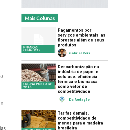
Mais Colunas
Pagamentos por
serviços ambientais: as
florestas além de seus
produtos
FINANÇAS
CLIMÁTICAS
Gabriel Reis
Descarbonização na
indústria de papel e
ma
celulose: eficiência
térmica e biomassa
COLUNA PONTO DE
como vetor de
VISTA
competitividade
Da Redação
 o
Tarifas demais,
competitividade de
menos para a madeira
brasileira
das