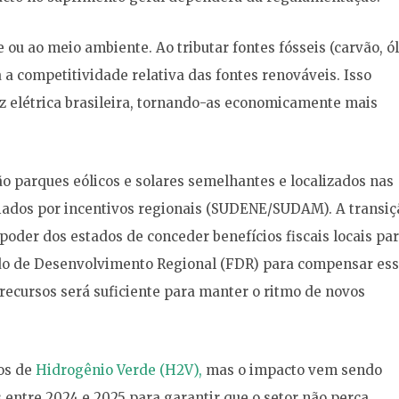
e ou ao meio ambiente. Ao tributar fontes fósseis (carvão, ó
a competitividade relativa das fontes renováveis. Isso
z elétrica brasileira, tornando-as economicamente mais
 parques eólicos e solares semelhantes e localizados nas
ciados por incentivos regionais (SUDENE/SUDAM). A transiç
 poder dos estados de conceder benefícios fiscais locais pa
undo de Desenvolvimento Regional (FDR) para compensar es
recursos será suficiente para manter o ritmo de novos
tos de
Hidrogênio Verde (H2V),
mas o impacto vem sendo
 entre 2024 e 2025 para garantir que o setor não perca