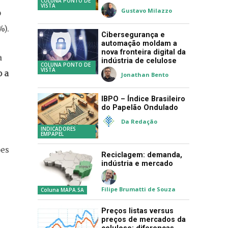
COLUNA PONTO DE
VISTA
Gustavo Milazzo
o
%).
Cibersegurança e
automação moldam a
nova fronteira digital da
a
indústria de celulose
COLUNA PONTO DE
VISTA
o a
Jonathan Bento
IBPO – Índice Brasileiro
do Papelão Ondulado
Da Redação
INDICADORES
EMPAPEL
ões
Reciclagem: demanda,
indústria e mercado
Filipe Brumatti de Souza
Coluna MAPA.SA
Preços listas versus
preços de mercados da