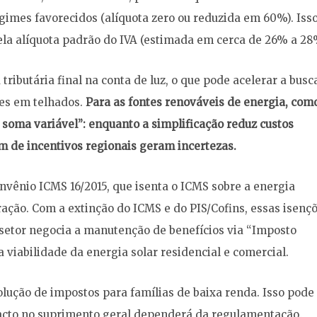
regimes favorecidos (alíquota zero ou reduzida em 60%). Iss
pela alíquota padrão do IVA (estimada em cerca de 26% a 28
ributária final na conta de luz, o que pode acelerar a busc
res em telhados.
Para as fontes renováveis de energia, com
e soma variável”: enquanto a simplificação reduz custos
im de incentivos regionais geram incertezas.
nvênio ICMS 16/2015, que isenta o ICMS sobre a energia
ação. Com a extinção do ICMS e do PIS/Cofins, essas isenç
O setor negocia a manutenção de benefícios via “Imposto
 viabilidade da energia solar residencial e comercial.
ção de impostos para famílias de baixa renda. Isso pode
acto no suprimento geral dependerá da regulamentação.