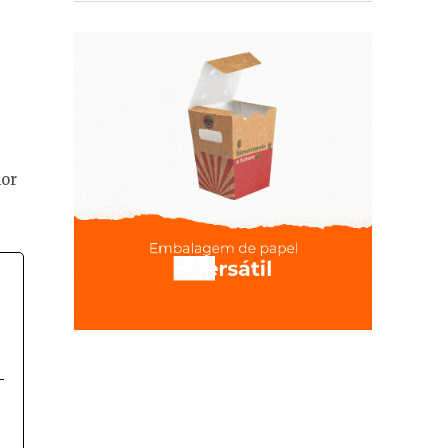
nor
-