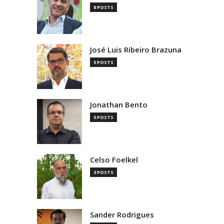
8 POSTS
José Luis Ribeiro Brazuna
5 POSTS
Jonathan Bento
5 POSTS
Celso Foelkel
3 POSTS
Sander Rodrigues