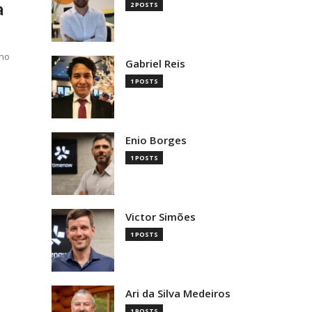
a
2 POSTS
 no
Gabriel Reis
1 POSTS
Enio Borges
1 POSTS
Victor Simões
1 POSTS
Ari da Silva Medeiros
1 POSTS