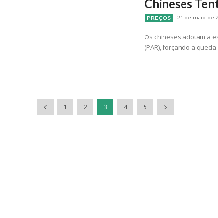
Chineses Ten
21 de maio de 2
PREÇOS
Os chineses adotam a es
(PAR), forçando a queda
1
2
3
4
5