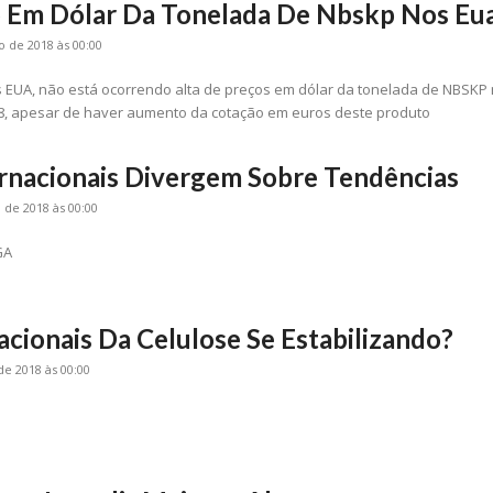
o Em Dólar Da Tonelada De Nbskp Nos Eu
 de 2018 às 00:00
s EUA, não está ocorrendo alta de preços em dólar da tonelada de NBSKP
018, apesar de haver aumento da cotação em euros deste produto
rnacionais Divergem Sobre Tendências
de 2018 às 00:00
GA
acionais Da Celulose Se Estabilizando?
de 2018 às 00:00