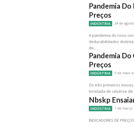
Pandemia Do 
Preços
24 de agosto
INDÚSTRIA
A pandemia do novo coro
dedurabilidades distint
de...
Pandemia Do 
Preços
3 de maio d
INDÚSTRIA
Os três primeiros meses
tonelada de celulose de
Nbskp Ensaia
1 de março 
INDÚSTRIA
INDICADORES DE PREÇO