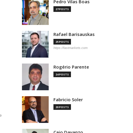
Pedro Vilas Boas
27 POSTS
Rafael Barisauskas
25 POSTS
https://fastmarkets.com
Rogério Parente
24 POSTS
Fabricio Soler
20 POSTS
e
Caio Davanzo