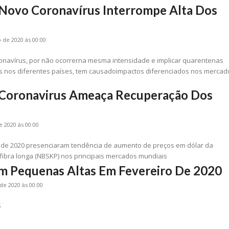
Novo Coronavírus Interrompe Alta Dos
 de 2020 às 00:00
navírus, por não ocorrerna mesma intensidade e implicar quarentenas
as nos diferentes países, tem causadoimpactos diferenciados nos mercad
Coronavirus Ameaça Recuperação Dos
e 2020 às 00:00
 de 2020 presenciaram tendência de aumento de preços em dólar da
 fibra longa (NBSKP) nos principais mercados mundiais
m Pequenas Altas Em Fevereiro De 2020
de 2020 às 00:00
S