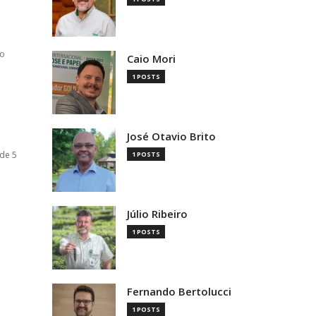
to
Caio Mori
1 POSTS
José Otavio Brito
 de 5
1 POSTS
Júlio Ribeiro
1 POSTS
Fernando Bertolucci
1 POSTS