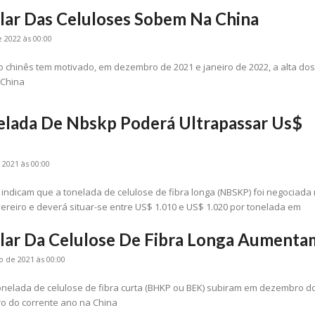
lar Das Celuloses Sobem Na China
e 2022 às 00:00
 chinês tem motivado, em dezembro de 2021 e janeiro de 2022, a alta do
 China
elada De Nbskp Poderá Ultrapassar Us$
2021 às 00:00
indicam que a tonelada de celulose de fibra longa (NBSKP) foi negociada
ereiro e deverá situar-se entre US$ 1.010 e US$ 1.020 por tonelada em
lar Da Celulose De Fibra Longa Aumenta
o de 2021 às 00:00
onelada de celulose de fibra curta (BHKP ou BEK) subiram em dezembro d
o do corrente ano na China