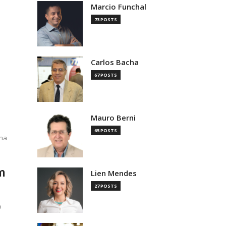
Marcio Funchal
73 POSTS
s
Carlos Bacha
67 POSTS
Mauro Berni
65 POSTS
 na
m
Lien Mendes
27 POSTS
o