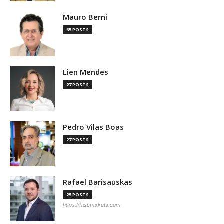
Mauro Berni
65 POSTS
Lien Mendes
27 POSTS
Pedro Vilas Boas
27 POSTS
Rafael Barisauskas
25 POSTS
https://fastmarkets.com