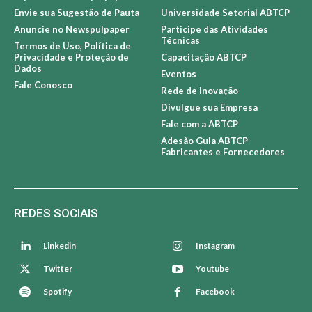
Sobre Newspulpaper
Sobre a ABTCP
Expediente Newspulpaper
Associe-se à ABTCP
Envie sua Sugestão de Pauta
Universidade Setorial ABTCP
Anuncie no Newspulpaper
Participe das Atividades
Técnicas
Termos de Uso, Política de
Privacidade e Proteção de
Capacitação ABTCP
Dados
Eventos
Fale Conosco
Rede de Inovação
Divulgue sua Empresa
Fale com a ABTCP
Adesão Guia ABTCP
Fabricantes e Fornecedores
REDES SOCIAIS
Linkedin
Instagram
Twitter
Youtube