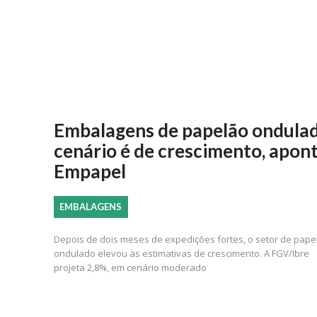
Embalagens de papelão ondulad
cenário é de crescimento, apon
Empapel
EMBALAGENS
Depois de dois meses de expedições fortes, o setor de pape
ondulado elevou as estimativas de crescimento. A FGV/Ibre
projeta 2,8%, em cenário moderado