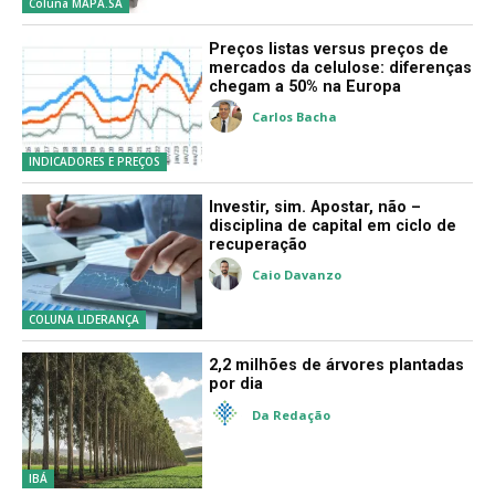
mercado
Filipe Brumatti de Souza
Coluna MAPA.SA
Preços listas versus preços de
mercados da celulose: diferenças
chegam a 50% na Europa
Carlos Bacha
INDICADORES E PREÇOS
Investir, sim. Apostar, não –
disciplina de capital em ciclo de
recuperação
Caio Davanzo
COLUNA LIDERANÇA
2,2 milhões de árvores plantadas
por dia