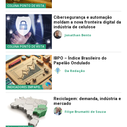
Tarifas demais, competitividade
de menos para a madeira
brasileira
Gustavo Milazzo
COLUNA PONTO DE VISTA
Cibersegurança e automação
moldam a nova fronteira digital da
indústria de celulose
Jonathan Bento
COLUNA PONTO DE VISTA
IBPO – Índice Brasileiro do
Papelão Ondulado
Da Redação
INDICADORES EMPAPEL
Reciclagem: demanda, indústria e