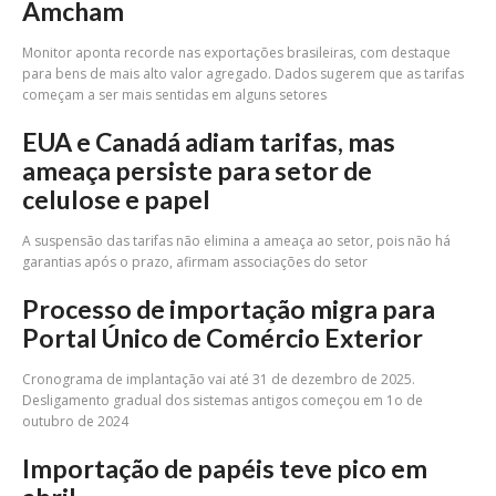
Amcham
Monitor aponta recorde nas exportações brasileiras, com destaque
para bens de mais alto valor agregado. Dados sugerem que as tarifas
começam a ser mais sentidas em alguns setores
EUA e Canadá adiam tarifas, mas
ameaça persiste para setor de
celulose e papel
A suspensão das tarifas não elimina a ameaça ao setor, pois não há
garantias após o prazo, afirmam associações do setor
Processo de importação migra para
Portal Único de Comércio Exterior
Cronograma de implantação vai até 31 de dezembro de 2025.
Desligamento gradual dos sistemas antigos começou em 1o de
outubro de 2024
Importação de papéis teve pico em