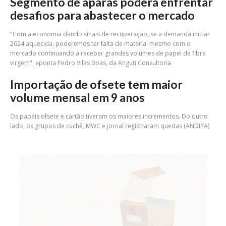
Segmento de aparas poderá enfrentar
desafios para abastecer o mercado
"Com a economia dando sinais de recuperação, se a demanda iniciar
2024 aquecida, poderemos ter falta de material mesmo com o
mercado continuando a receber grandes volumes de papel de fibra
virgem", aponta Pedro Vilas Boas, da Anguti Consultoria
Importação de ofsete tem maior
volume mensal em 9 anos
Os papéis ofsete e cartão tiveram os maiores incrementos. Do outro
lado, os grupos de cuchê, MWC e jornal registraram quedas (ANDIPA)