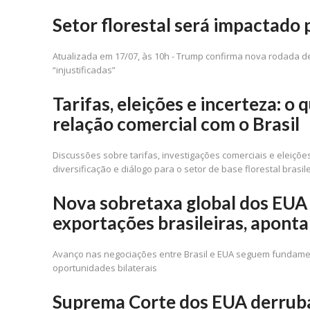
Setor florestal será impactado 
Atualizada em 17/07, às 10h - Trump confirma nova rodada de
“injustificadas”
Tarifas, eleições e incerteza: o
relação comercial com o Brasil
Discussões sobre tarifas, investigações comerciais e eleiç
diversificação e diálogo para o setor de base florestal brasil
Nova sobretaxa global dos EUA r
exportações brasileiras, apon
Avanço nas negociações entre Brasil e EUA seguem fundament
oportunidades bilaterais
Suprema Corte dos EUA derruba