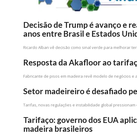
Decisão de Trump é avanço e re
anos entre Brasil e Estados Uni
Ricardo Alban vê decisão como sinal verde para melhorar t
Resposta da Akafloor ao tarifa
Fabricante de pisos em madeira revê modelo de negócios e am
Setor madeireiro é desafiado p
Tarifas, novas regulações e instabilidade global pressionam 
Tarifaço: governo dos EUA aplic
madeira brasileiros