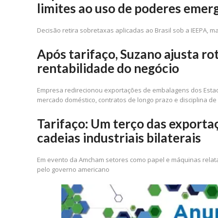
limites ao uso de poderes emerg
Decisão retira sobretaxas aplicadas ao Brasil sob a IEEPA, 
Após tarifaço, Suzano ajusta r
rentabilidade do negócio
Empresa redirecionou exportações de embalagens dos Esta
mercado doméstico, contratos de longo prazo e disciplina de 
Tarifaço: Um terço das exporta
cadeias industriais bilaterais
Em evento da Amcham setores como papel e máquinas relatam
pelo governo americano