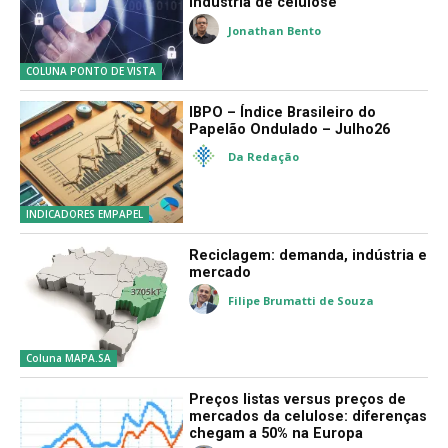
indústria de celulose
Jonathan Bento
COLUNA PONTO DE VISTA
IBPO – Índice Brasileiro do
Papelão Ondulado – Julho26
Da Redação
INDICADORES EMPAPEL
Reciclagem: demanda, indústria e
mercado
Filipe Brumatti de Souza
Coluna MAPA.SA
Preços listas versus preços de
mercados da celulose: diferenças
chegam a 50% na Europa