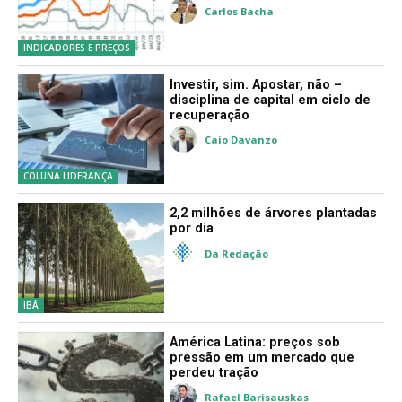
Carlos Bacha
INDICADORES E PREÇOS
Investir, sim. Apostar, não –
disciplina de capital em ciclo de
recuperação
Caio Davanzo
COLUNA LIDERANÇA
2,2 milhões de árvores plantadas
por dia
Da Redação
IBÁ
América Latina: preços sob
pressão em um mercado que
perdeu tração
Rafael Barisauskas