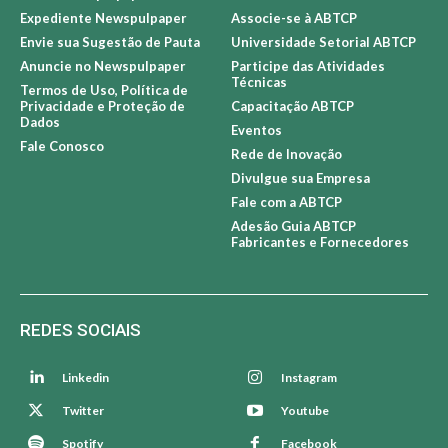
+ NEWSPULPAPER
+ ABTCP
Sobre Newspulpaper
Sobre a ABTCP
Expediente Newspulpaper
Associe-se à ABTCP
Envie sua Sugestão de Pauta
Universidade Setorial ABTCP
Anuncie no Newspulpaper
Participe das Atividades
Técnicas
Termos de Uso, Política de
Privacidade e Proteção de
Capacitação ABTCP
Dados
Eventos
Fale Conosco
Rede de Inovação
Divulgue sua Empresa
Fale com a ABTCP
Adesão Guia ABTCP
Fabricantes e Fornecedores
REDES SOCIAIS