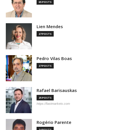
65 POSTS
Lien Mendes
27 POSTS
Pedro Vilas Boas
27 POSTS
Rafael Barisauskas
25 POSTS
https://fastmarkets.com
Rogério Parente
24 POSTS