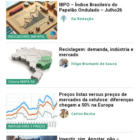
COLUNA PONTO DE VISTA
IBPO – Índice Brasileiro do
Papelão Ondulado – Julho26
Da Redação
INDICADORES EMPAPEL
Reciclagem: demanda, indústria e
mercado
Filipe Brumatti de Souza
Coluna MAPA.SA
Preços listas versus preços de
mercados da celulose: diferenças
chegam a 50% na Europa
Carlos Bacha
INDICADORES E PREÇOS