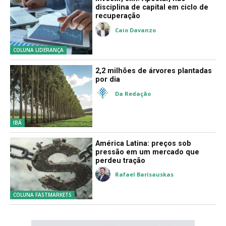
Investir, sim. Apostar, não –
disciplina de capital em ciclo de
recuperação
Caio Davanzo
COLUNA LIDERANÇA
2,2 milhões de árvores plantadas
por dia
Da Redação
IBÁ
América Latina: preços sob
pressão em um mercado que
perdeu tração
Rafael Barisauskas
COLUNA FASTMARKETS