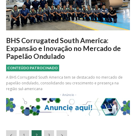
BHS Corrugated South America:
Expansão e Inovação no Mercado de
Papelão Ondulado
CONTEÚDO PATROCINADO
A BHS Corrugated South America tem se destacado no mercado de
papelão ondulado, consolidando seu crescimento e presença na
região sul-americana
- Anúncio -
1
2
3