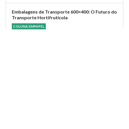
Embalagens de Transporte 600×400: O Futuro do
Transporte Hortifrutícola
COLUNA EMPAPEL
A embalagem de transporte no padrão 600x400 surge como
o novo padrão ideal para o transporte de produtos
hortifrutícolas, alinhando-se às práticas modernas e
promovendo eficiência e higiene no setor.
Papel fotográfico: Por que os jovens estão
imprimindo fotos novamente?
NEGÓCIOS & MERCADO
Fotos instantâneas, decoração de quartos e cultura da
personalização alimentam um mercado global que deve
ultrapassar US$ 90 bilhões na próxima década